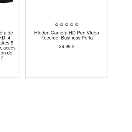
éra de
Hidden Camera HD Pen Video
HD, 4
Recorder Business Porta
aires 5
39.99
$
r, accès
ion de
r)