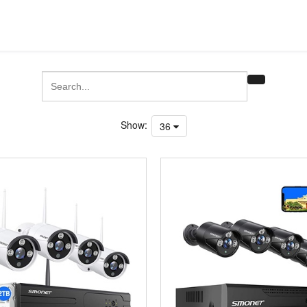
Show:
36